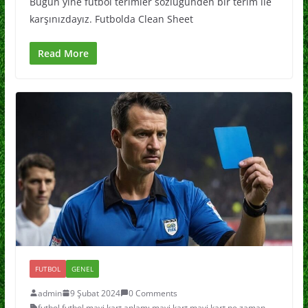
Bugün yine futbol terimler sözlüğünden bir terim ile
karşınızdayız. Futbolda Clean Sheet
Read More
FUTBOL
GENEL
admin
9 Şubat 2024
0 Comments
futbol
,
futbol mavi kart anlamı
,
mavi kart
,
mavi kart ne zaman
,