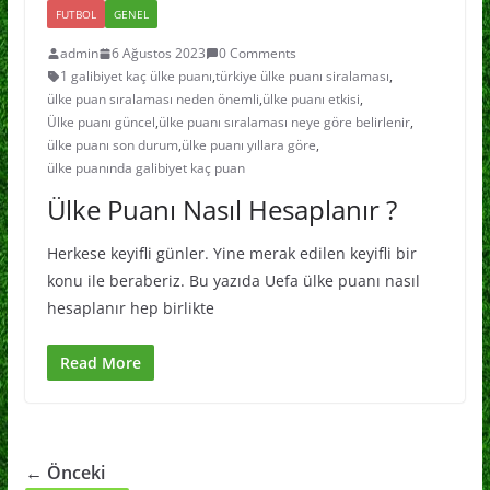
FUTBOL
GENEL
admin
6 Ağustos 2023
0 Comments
1 galibiyet kaç ülke puanı
,
türkiye ülke puanı siralaması
,
ülke puan sıralaması neden önemli
,
ülke puanı etkisi
,
Ülke puanı güncel
,
ülke puanı sıralaması neye göre belirlenir
,
ülke puanı son durum
,
ülke puanı yıllara göre
,
ülke puanında galibiyet kaç puan
Ülke Puanı Nasıl Hesaplanır ?
Herkese keyifli günler. Yine merak edilen keyifli bir
konu ile beraberiz. Bu yazıda Uefa ülke puanı nasıl
hesaplanır hep birlikte
Read More
← Önceki