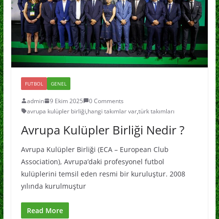
FUTBOL
GENEL
admin
9 Ekim 2025
0 Comments
avrupa kulüpler birliği
,
hangi takımlar var
,
türk takımları
Avrupa Kulüpler Birliği Nedir ?
Avrupa Kulüpler Birliği (ECA – European Club
Association), Avrupa’daki profesyonel futbol
kulüplerini temsil eden resmi bir kuruluştur. 2008
yılında kurulmuştur
Read More