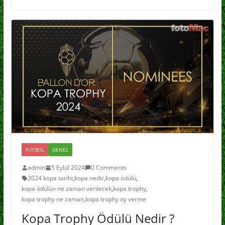
FUTBOL
GENEL
admin
5 Eylül 2024
0 Comments
2024 kopa tarihi
,
kopa nedir
,
kopa ödülü
,
kopa ödülün ne zaman verilecek
,
kopa trophy
,
kopa trophy ne zaman
,
kopa trophy oy verme
Kopa Trophy Ödülü Nedir ?