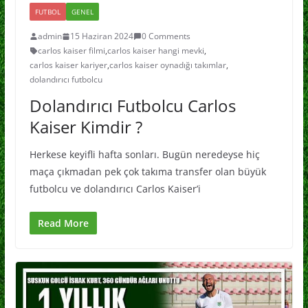
FUTBOL
GENEL
admin
15 Haziran 2024
0 Comments
carlos kaiser filmi
,
carlos kaiser hangi mevki
,
carlos kaiser kariyer
,
carlos kaiser oynadığı takımlar
,
dolandırıcı futbolcu
Dolandırıcı Futbolcu Carlos
Kaiser Kimdir ?
Herkese keyifli hafta sonları. Bugün neredeyse hiç
maça çıkmadan pek çok takıma transfer olan büyük
futbolcu ve dolandırıcı Carlos Kaiser’i
Read More