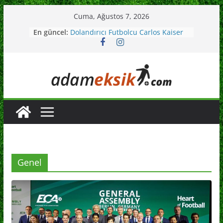
Skip
Cuma, Ağustos 7, 2026
to
Kopa Trophy Ödülü Nedir ?
En güncel:
Dolandırıcı Futbolcu Carlos Kaiser
content
Kimdir ?
Gol Orucu Ne Demek ?
Avrupa Kulüpler Birliği Nedir ?
Adam Eksik İzmir Ligi
Genel