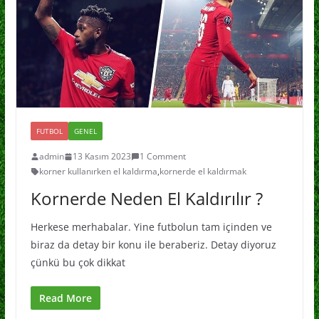
FUTBOL
GENEL
admin
13 Kasım 2023
1 Comment
korner kullanırken el kaldırma
,
kornerde el kaldırmak
Kornerde Neden El Kaldırılır ?
Herkese merhabalar. Yine futbolun tam içinden ve
biraz da detay bir konu ile beraberiz. Detay diyoruz
çünkü bu çok dikkat
Read More