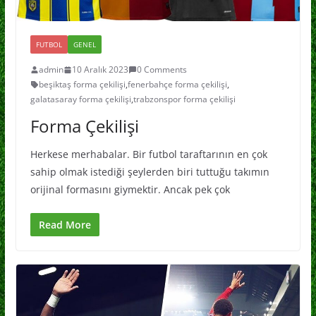
FUTBOL
GENEL
admin
10 Aralık 2023
0 Comments
beşiktaş forma çekilişi
,
fenerbahçe forma çekilişi
,
galatasaray forma çekilişi
,
trabzonspor forma çekilişi
Forma Çekilişi
Herkese merhabalar. Bir futbol taraftarının en çok
sahip olmak istediği şeylerden biri tuttuğu takımın
orijinal formasını giymektir. Ancak pek çok
Read More