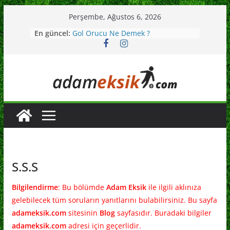
Skip
Perşembe, Ağustos 6, 2026
to
En güncel:
Gol Orucu Ne Demek ?
content
Avrupa Kulüpler Birliği Nedir ?
Adam Eksik İzmir Ligi
Kopa Trophy Ödülü Nedir ?
Dolandırıcı Futbolcu Carlos Kaiser
Kimdir ?
S.S.S
Bilgilendirme
: Bu bölümde
Adam Eksik
ile ilgili aklınıza
gelebilecek tüm soruların yanıtlarını bulabilirsiniz. Bu sayfa
adameksik.com
sitesinin
Blog
sayfasıdır. Buradaki bilgiler
adameksik.com
adresi için geçerlidir.