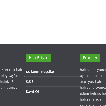
Hızlı Erişim
Etiketler
z. Burası halı
halı saha oyuncu
Kullanım Koşulları
blog sayfasıdır.
oyuncu bul, hal
lirsiniz. Son
S.S.S
aranıyor, halı s
ha maçınıza
halı saha oyuncu
Kayıt Ol
adam bulma, hal
halı saha adam a
saha adam lazım