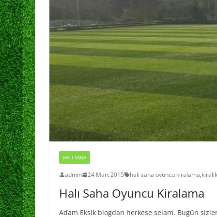
HALI SAHA
admin
24 Mart 2015
halı saha oyuncu kiralama
,
kiral
Halı Saha Oyuncu Kiralama
Adam Eksik blogdan herkese selam. Bugün sizle