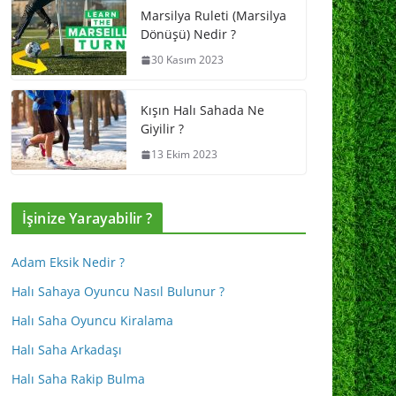
Marsilya Ruleti (Marsilya
Dönüşü) Nedir ?
30 Kasım 2023
Kışın Halı Sahada Ne
Giyilir ?
13 Ekim 2023
İşinize Yarayabilir ?
Adam Eksik Nedir ?
Halı Sahaya Oyuncu Nasıl Bulunur ?
Halı Saha Oyuncu Kiralama
Halı Saha Arkadaşı
Halı Saha Rakip Bulma