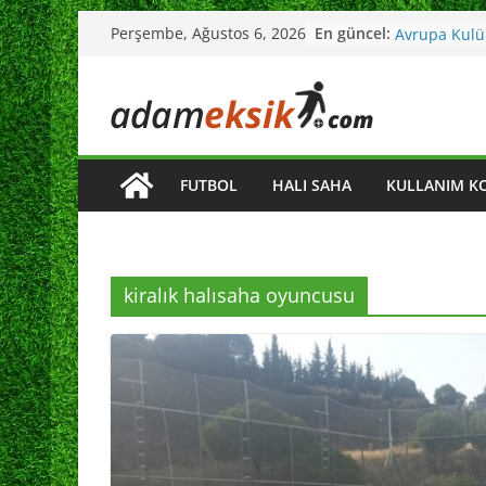
Skip
Gol Orucu N
En güncel:
Perşembe, Ağustos 6, 2026
to
Avrupa Kulüp
Adam Eksik İ
content
Kopa Trophy
Dolandırıcı 
Kimdir ?
FUTBOL
HALI SAHA
KULLANIM K
kiralık halısaha oyuncusu