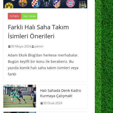
FUTBOL
HALI SAHA
Farklı Halı Saha Takım
İsimleri Önerileri
30 Mayıs 2024
admin
Adam Eksik Blog’dan herkese merhabalar.
Bugün keyifli bir konu ile beraberiz. Bu
yazıda komik halı saha takım isimleri veya
farklı
Halı Sahada Denk Kadro
Kurmaya Çalışmak!
30 Ocak 2024