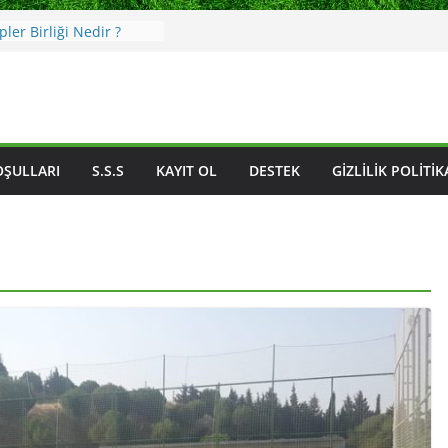
e Demek ?
ler Birliği Nedir ?
zmir Ligi
 Ödülü Nedir ?
Futbolcu Carlos Kaiser
OŞULLARI
S.S.S
KAYIT OL
DESTEK
GIZLILIK POLITIK