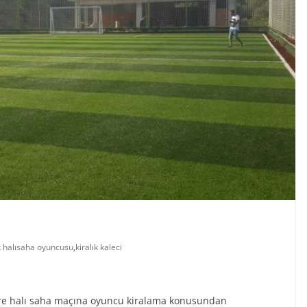
ık halısaha oyuncusu
,
kiralık kaleci
re halı saha maçına oyuncu kiralama konusundan